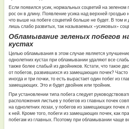
Если появился усик, нормальных соцветий на зеленом по
рос он в длину. Появление усика над верхней гроздью 
что выше на побеге соцветий больше не будет. В том и
лишь слабо развитых, так называемых «усиковых» соцве
Обламывание зеленых побегов н
кустах
Целью обламывания в этом случае является улучшение
однолетних кустах при обламывании удаляют все слаб
также более слабый из двойников. Кстати, что такое дв
от побегов, развившихся из замещающих почек? Часто 
иногда и три почки, то есть вырастает один побег из гл
замещающих. Это и будет двойник или тройник.
При установлении типа побега следует руководствова
расположения листьев у побегов из главных почек сов
на однолетних лозах, у побегов из замещающих почек
к ней. Кроме того, побеги из замещающих почек, как пр
побегам из главных. Поэтому при обламывании чаще в