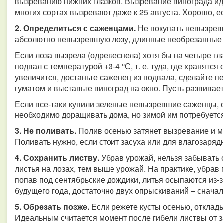
вызреванию нижних глазков. Вызревание винограда иде
многих сортах вызревают даже к 25 августа. Хорошо, е
2. Определиться с саженцами.
Не покупать невызрев
абсолютно невызревшую лозу, длинные необрезанные
Если лоза вызрела (одревеснела) хотя бы на четыре гл
подвал с температурой +3-4 °С, т. е. туда, где хранятся
увеличится, достаньте саженец из подвала, сделайте п
гуматом и выставьте виноград на окно. Пусть развивает
Если все-таки купили зеленые невызревшие саженцы, оп
необходимо доращивать дома, но зимой им потребуется
3. Не поливать.
Полив осенью затянет вызревание и м
Поливать нужно, если стоит засуха или для влагозарядк
4. Сохранить листву.
Убрав урожай, нельзя забывать 
листья на лозах, тем выше урожай. На практике, убрав 
попав под сентябрьские дождики, литья осыпаются из-
будущего года, достаточно двух опрыскиваний – снача
5. Обрезать позже.
Если режете кусты осенью, отклад
Идеальным считается момент после гибели листвы от з