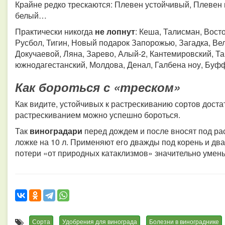
Крайне редко трескаются: Плевен устойчивый, Плевен 
белый…
Практически никогда
не лопнут
: Кеша, Талисман, Вост
Русбол, Тигин, Новый подарок Запорожью, Загадка, Ве
Докучаевой, Ляна, Зарево, Алый-2, Кантемировский, Т
южнодагестанский, Молдова, Денал, Галбена ноу, Бу
Как бороться с «треском»
Как видите, устойчивых к растрескиванию сортов доста
растрескиванием можно успешно бороться.
Так
виноградари
перед дождем и после вносят под р
ложке на 10 л. Применяют его дважды под корень и дв
потери «от природных катаклизмов» значительно умен
Сорта
Удобрения для винограда
Болезни в винограднике