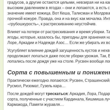
градусов, а другие остаются целыми, невзирая ни на ка
высоким давлением в ягодах – они и лопаются, а есть со
значение имеет кожица. Вот Кеша, Талисман и Молдов
прочной кожуре. Правда, она и на вкус как мочалка. И
«грубошкурость», к растрескиванию неустойчив.
Влияет на потери от растрескивания и время уборки. Т
ягоды, которые, казалось бы, пригодны для хранения н
Лоре, Аркадии и Надежде Азос… Если же убирать их во
Усугубляет влияние дождей загущенность кустов и нех
продолжают лопаться даже после уборки урожая. Так, 
лопались после дождя уже на столе. Русвен вообще лоп
Сорта с повышенным и понижен
Практически ежегодно лопаются: Русвен, Страшенский,
Русмол, Ризомат, Гузель кара…
После дождей могут
трескаться
: Аркадия, Лора, Пода
сорта, полученные с участием Кардинала, Кишмиша луч
Кармакода, Памяти журавля…