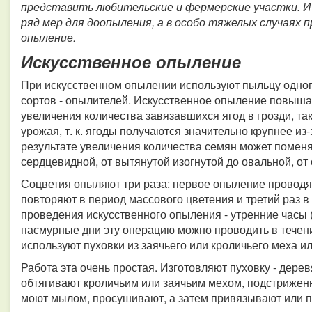
представить любительские и фермерские участки. И
ряд мер для доопыления, а в особо тяжелых случаях 
опыление.
Искусственное опыление
При искусственном опылении используют пыльцу одног
сортов - опылителей. Искусственное опыление повыша
увеличения количества завязавшихся ягод в грозди, т
урожая, т. к. ягоды получаются значительно крупнее из
результате увеличения количества семян может поменя
сердцевидной, от вытянутой изогнутой до овальной, от о
Соцветия опыляют три раза: первое опыление проводят 
повторяют в период массового цветения и третий раз в
проведения искусственного опыления - утренние часы (с 
пасмурные дни эту операцию можно проводить в течен
используют пуховки из заячьего или кроличьего меха 
Работа эта очень простая. Изготовляют пуховку - дере
обтягивают кроличьим или заячьим мехом, подстриженн
моют мылом, просушивают, а затем привязывают или п