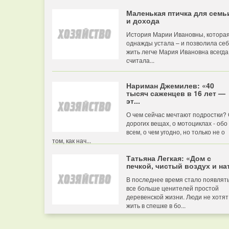
Маленькая птичка для семь
и дохода
История Марии Ивановны, котора
однажды устала – и позволила се
жить легче Мария Ивановна всегда
считала...
Нариман Джемилев: «40
тысяч саженцев в 16 лет —
эт...
О чем сейчас мечтают подростки?
дорогих вещах, о мотоциклах - обо
всем, о чем угодно, но только не о
том, как нач...
Татьяна Легкая: «Дом с
печкой, чистый воздух и нат
В последнее время стало появлят
все больше ценителей простой
деревенской жизни. Люди не хотят
жить в спешке в бо...