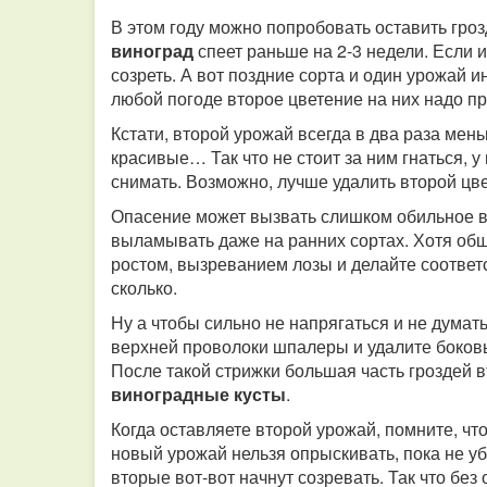
В этом году можно попробовать оставить грозд
виноград
спеет раньше на 2-3 недели. Если 
созреть. А вот поздние сорта и один урожай и
любой погоде второе цветение на них надо п
Кстати, второй урожай всегда в два раза мен
красивые… Так что не стоит за ним гнаться, у 
снимать. Возможно, лучше удалить второй цве
Опасение может вызвать слишком обильное вт
выламывать даже на ранних сортах. Хотя обще
ростом, вызреванием лозы и делайте соответс
сколько.
Ну а чтобы сильно не напрягаться и не думат
верхней проволоки шпалеры и удалите боковы
После такой стрижки большая часть гроздей 
виноградные кусты
.
Когда оставляете второй урожай, помните, что
новый урожай нельзя опрыскивать, пока не уб
вторые вот-вот начнут созревать. Так что без