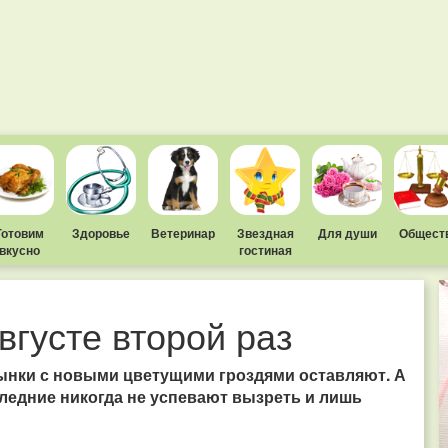
Готовим
Здоровье
Ветеринар
Звездная
Для души
Общест
вкусно
гостиная
вгусте второй раз
сынки с новыми цветущими гроздями оставляют. А
следние никогда не успевают вызреть и лишь