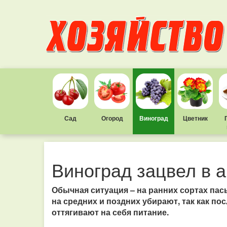
Сад
Огород
Виноград
Цветник
Виноград зацвел в а
Обычная ситуация – на ранних сортах па
на средних и поздних убирают, так как по
оттягивают на себя питание.