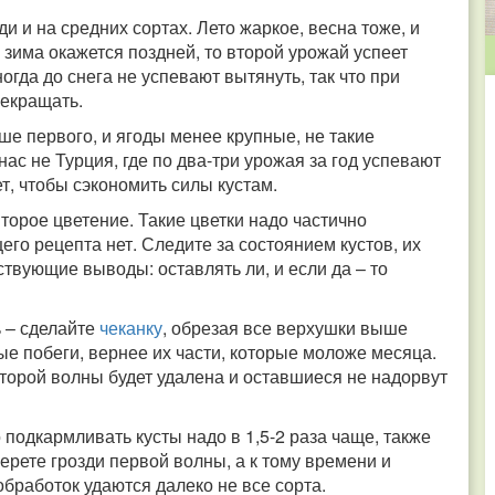
и и на средних сортах. Лето жаркое, весна тоже, и
и зима окажется поздней, то второй урожай успеет
ногда до снега не успевают вытянуть, так что при
рекращать.
ьше первого, и ягоды менее крупные, не такие
нас не Турция, где по два-три урожая за год успевают
т, чтобы сэкономить силы кустам.
орое цветение. Такие цветки надо частично
го рецепта нет. Следите за состоянием кустов, их
твующие выводы: оставлять ли, и если да – то
ь – сделайте
чеканку
, обрезая все верхушки выше
е побеги, вернее их части, которые моложе месяца.
второй волны будет удалена и оставшиеся не надорвут
 подкармливать кусты надо в 1,5-2 раза чаще, также
ерете грозди первой волны, а к тому времени и
 обработок удаются далеко не все сорта.