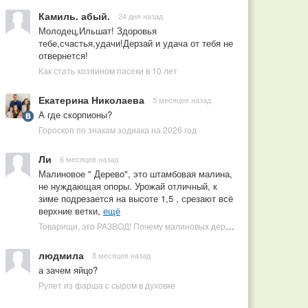
Камиль. абый.
24 дня назад
Молодец,Ильшат! Здоровья
тебе,счастья,удачи!Дерзай и удача от тебя не
отвернется!
Как стать хозяином пасеки в 10 лет
Екатерина Николаева
5 месяцев назад
А где скорпионы?
Гороскоп по знакам зодиака на 2026 год
Ли
6 месяцев назад
Малиновое " Дерево", это штамбовая малина,
не нуждающая опоры. Урожай отличный, к
зиме подрезается на высоте 1,5 , срезают всё
верхние ветки,
ещё
Товарищи, это РАЗВОД! Почему малиновых деревьев не бывает, или Как ушлые продавцы наживаются на мечтах садоводов
людмила
8 месяцев назад
а зачем яйцо?
Рулет из фарша с сыром в духовке