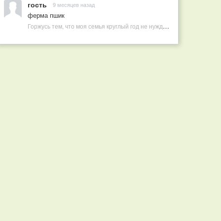
гость
9 месяцев назад
ферма пшик
Горжусь тем, что моя семья круглый год не нуждается в покупных витаминах