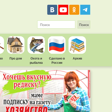
во
Про дом
Охота и
Сделано в
Архив
рыбалка
России