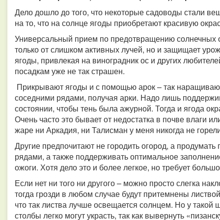
Дело дошло до того, что некоторые садоводы стали ве
на то, что на солнце ягоды приобретают красивую окра
Универсальный прием по предотвращению солнечных ож
только от слишком активных лучей, но и защищает урож
ягоды, привлекая на виноградник ос и других любителе
посадкам уже не так страшен.
Прикрывают ягоды и с помощью арок – так наращивают
соседними рядами, получая арки. Надо лишь поддержи
состоянии, чтобы тень была ажурной. Тогда и ягода окра
Очень часто это бывает от недостатка в почве влаги и
жаре ни Аркадия, ни Талисман у меня никогда не горели
Другие предпочитают не городить огород, а продумать 
рядами, а также поддерживать оптимальное заполнени
ожоги. Хотя дело это и более легкое, но требует больш
Если нет ни того ни другого – можно просто слегка накл
тогда грозди в любом случае будут притемнены листвой
что так листва лучше освещается солнцем. Но у такой
столбы легко могут украсть, так как вывернуть «пизанс