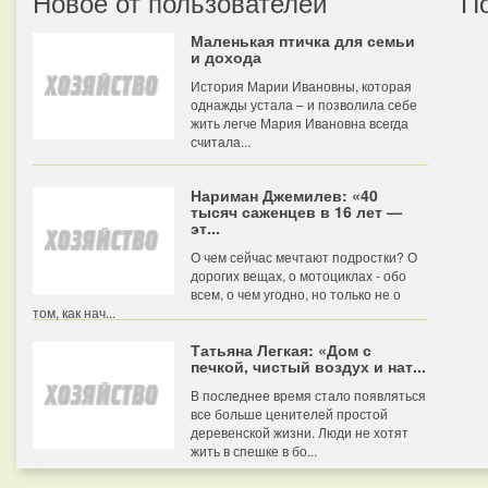
Новое от пользователей
П
Маленькая птичка для семьи
и дохода
История Марии Ивановны, которая
однажды устала – и позволила себе
жить легче Мария Ивановна всегда
считала...
Нариман Джемилев: «40
тысяч саженцев в 16 лет —
эт...
О чем сейчас мечтают подростки? О
дорогих вещах, о мотоциклах - обо
всем, о чем угодно, но только не о
том, как нач...
Татьяна Легкая: «Дом с
печкой, чистый воздух и нат...
В последнее время стало появляться
все больше ценителей простой
деревенской жизни. Люди не хотят
жить в спешке в бо...