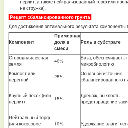
перлит, а также нейтрализованный торф или проп
не стружка).
Рецепт сбалансированного грунта
Для достижения оптимального результата компоненты
Примерная
Компонент
доля в
Роль в субстрате
смеси
Огородная/лесная
База, обеспечивает ст
40%
земля
микробиологию
Компост или
Основной источник
25%
перегной
сбалансированного п
Крупный песок (или
Дренаж, рыхлость,
15%
перлит)
предотвращение заки
Нейтральный торф
(или кокосовое
10%
Удержание влаги, лег