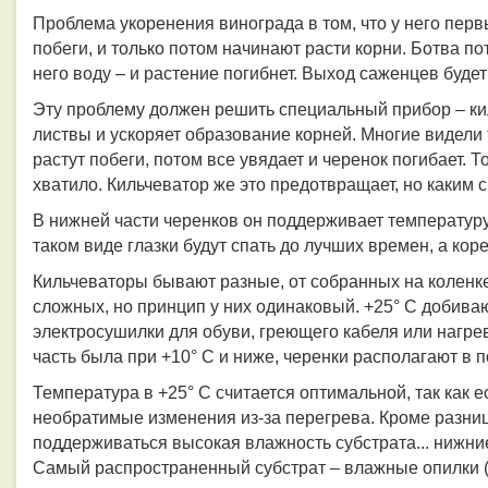
Проблема укоренения винограда в том, что у него перв
побеги, и только потом начинают расти корни. Ботва по
–
него воду
и растение погибнет. Выход саженцев буде
Эту проблему должен решить специальный прибор – ки
листвы и ускоряет образование корней. Многие видели 
растут побеги, потом все увядает и черенок погибает. Т
хватило. Кильчеватор же это предотвращает, но каким 
В нижней части черенков он поддерживает температуру в
таком виде глазки будут спать до лучших времен, а кор
Кильчеваторы бывают разные, от собранных на коленк
сложных, но принцип у них одинаковый. +25° С добив
электросушилки для обуви, греющего кабеля или нагре
часть была при +10° С и ниже, черенки располагают в 
Температура в +25° С считается оптимальной, так как е
необратимые изменения из-за перегрева. Кроме разни
поддерживаться высокая влажность субстрата... нижние
Самый распространенный субстрат – влажные опилки (