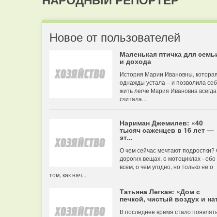
Новое от пользователей
Маленькая птичка для семь
и дохода
История Марии Ивановны, котора
однажды устала – и позволила се
жить легче Мария Ивановна всегда
считала...
Нариман Джемилев: «40
тысяч саженцев в 16 лет —
эт...
О чем сейчас мечтают подростки?
дорогих вещах, о мотоциклах - обо
всем, о чем угодно, но только не о
том, как нач...
Татьяна Легкая: «Дом с
печкой, чистый воздух и нат
В последнее время стало появлят