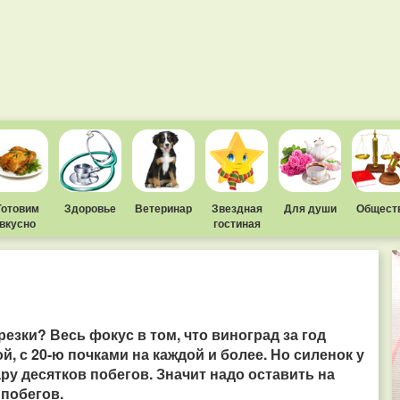
Готовим
Здоровье
Ветеринар
Звездная
Для души
Общест
вкусно
гостиная
езки? Весь фокус в том, что виноград за год
, с 20-ю почками на каждой и более. Но силенок у
ару десятков побегов.
Значит надо оставить на
 побегов.