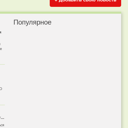
Популярное
и
я
бе
 О
...
ься