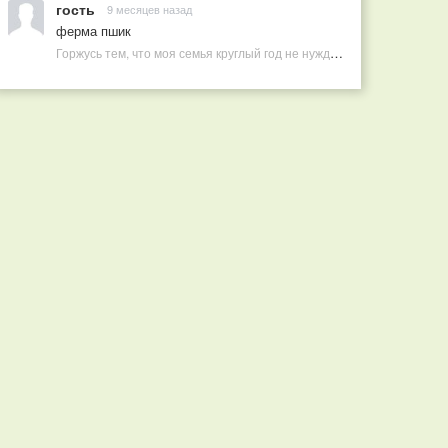
гость
9 месяцев назад
ферма пшик
Горжусь тем, что моя семья круглый год не нуждается в покупных витаминах