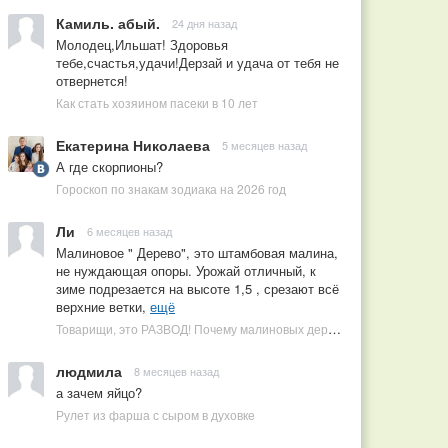
Камиль. абый.
24 дня назад
Молодец,Ильшат! Здоровья
тебе,счастья,удачи!Дерзай и удача от тебя не
отвернется!
Как стать хозяином пасеки в 10 лет
Екатерина Николаева
5 месяцев назад
А где скорпионы?
Гороскоп по знакам зодиака на 2026 год
Ли
6 месяцев назад
Малиновое " Дерево", это штамбовая малина,
не нуждающая опоры. Урожай отличный, к
зиме подрезается на высоте 1,5 , срезают всё
верхние ветки,
ещё
Товарищи, это РАЗВОД! Почему малиновых деревьев не бывает, или Как ушлые продавцы наживаются на мечтах садоводов
людмила
8 месяцев назад
а зачем яйцо?
Рулет из фарша с сыром в духовке