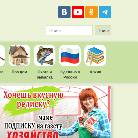
во
Про дом
Охота и
Сделано в
Архив
рыбалка
России