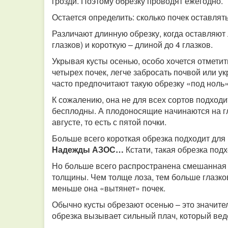
грозди. Поэтому обрезку проводят ежегодно.
Остается определить: сколько почек оставлят
Различают длинную обрезку, когда оставляют л
глазков) и короткую – длиной до 4 глазков.
Укрывая кусты осенью, особо хочется отметит
четырех почек, легче забросать почвой или 
часто предпочитают такую обрезку «под ноль
К сожалению, она не для всех сортов подходи
бесплодны. А плодоносящие начинаются на гл
августе, то есть с пятой почки.
Больше всего короткая обрезка подходит для
Надежды АЗОС…
Кстати, такая обрезка под
Но больше всего распространена смешанная о
толщины. Чем толще лоза, тем больше глазков
меньше она «вытянет» почек.
Обычно кусты обрезают осенью – это значител
обрезка вызывает сильный плач, который веде