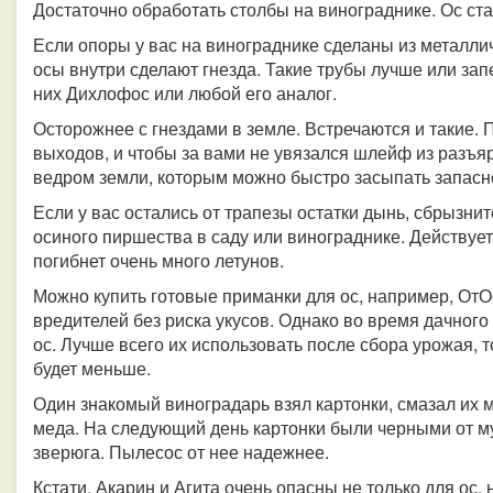
Достаточно обработать столбы на винограднике. Ос ст
Если опоры у вас на винограднике сделаны из металличе
осы внутри сделают гнезда. Такие трубы лучше или зап
них Дихлофос или любой его аналог.
Осторожнее с гнездами в земле. Встречаются и такие. П
выходов, и чтобы за вами не увязался шлейф из разъя
ведром земли, которым можно быстро засыпать запасн
Если у вас остались от трапезы остатки дынь, сбрызни
осиного пиршества в саду или винограднике. Действует 
погибнет очень много летунов.
Можно купить готовые приманки для ос, например, ОтО
вредителей без риска укусов. Однако во время дачного
ос. Лучше всего их использовать после сбора урожая, 
будет меньше.
Один знакомый виноградарь взял картонки, смазал их
меда. На следующий день картонки были черными от мух
зверюга. Пылесос от нее надежнее.
Кстати, Акарин и Агита очень опасны не только для ос, 