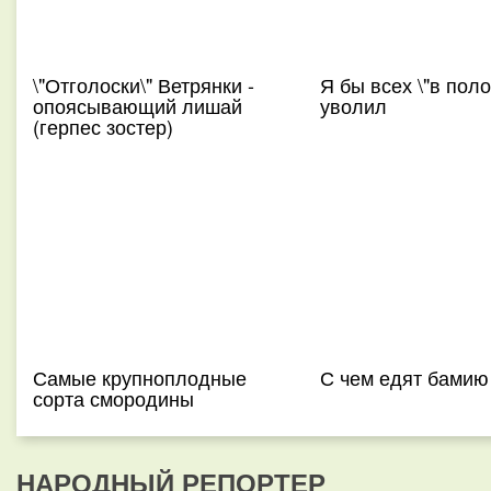
\"Отголоски\" Ветрянки -
Я бы всех \"в пол
опоясывающий лишай
уволил
(герпес зостер)
Самые крупноплодные
С чем едят бамию
сорта смородины
НАРОДНЫЙ РЕПОРТЕР