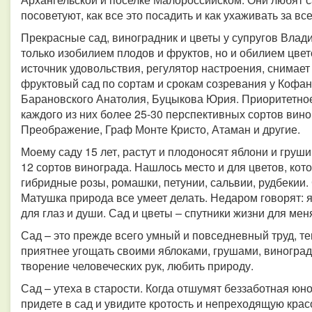
посоветуют, как все это посадить и как ухаживать за вс
Прекрасные сад, виноградник и цветы у супругов Влад
только изобилием плодов и фруктов, но и обилием цвет
источник удовольствия, регулятор настроения, снимае
фруктовый сад по сортам и срокам созревания у Коф
Барановского Анатолия, Буцыкова Юрия.
Приоритетное
каждого из них более 25-30 перспективных сортов вино
Преображение, Граф Монте Кристо, Атаман и другие.
Моему саду 15 лет, растут и плодоносят яблони и груши
12 сортов винограда. Нашлось место и для цветов, кот
гибридные розы, ромашки, петунии, сальвии, рудбекии.
Матушка природа все умеет делать. Недаром говорят: я
для глаз и души. Сад и цветы – спутники жизни для мен
Сад – это прежде всего умный и повседневный труд, т
приятнее угощать своими яблоками, грушами, виноградо
творение человеческих рук, любить природу.
Сад – утеха в старости. Когда отшумят беззаботная юно
придете в сад и увидите кротость и непреходящую крас