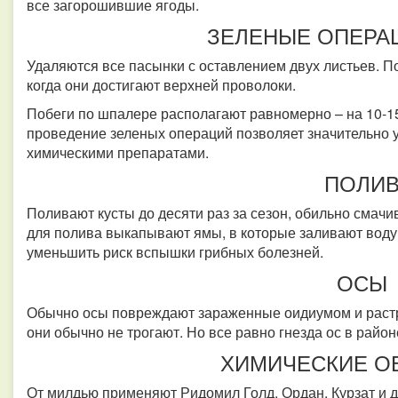
все загорошившие ягоды.
ЗЕЛЕНЫЕ ОПЕРА
Удаляются все пасынки с оставлением двух листьев. По
когда они достигают верхней проволоки.
Побеги по шпалере располагают равномерно – на 10-15
проведение зеленых операций позволяет значительно 
химическими препаратами.
ПОЛИ
Поливают кусты до десяти раз за сезон, обильно смач
для полива выкапывают ямы, в которые заливают воду,
уменьшить риск вспышки грибных болезней.
ОСЫ
Обычно осы повреждают зараженные оидиумом и растр
они обычно не трогают. Но все равно гнезда ос в райо
ХИМИЧЕСКИЕ О
От милдью применяют Ридомил Голд, Ордан, Курзат и