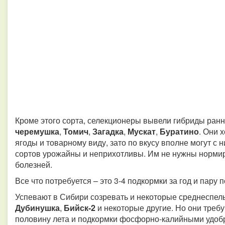
Кроме этого сорта, селекционеры вывели гибриды ранн
черемушка
,
Томич
,
Загадка
,
Мускат
,
Буратино
. Они 
ягоды и товарному виду, зато по вкусу вполне могут с 
сортов урожайны и неприхотливы. Им не нужны нормир
болезней.
Все что потребуется – это 3-4 подкормки за год и пару
Успевают в Сибири созревать и некоторые среднеспел
Дубинушка
,
Бийск-2
и некоторые другие. Но они треб
половину лета и подкормки фосфорно-калийными удоб