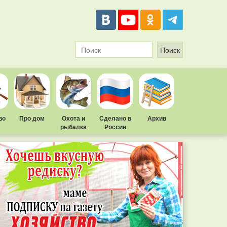
во
Про дом
Охота и
Сделано в
Архив
рыбалка
России