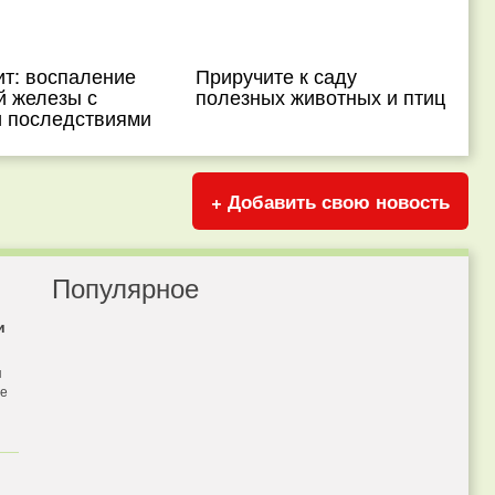
ит: воспаление
Приручите к саду
й железы с
полезных животных и птиц
 последствиями
+ Добавить свою новость
Популярное
и
я
бе