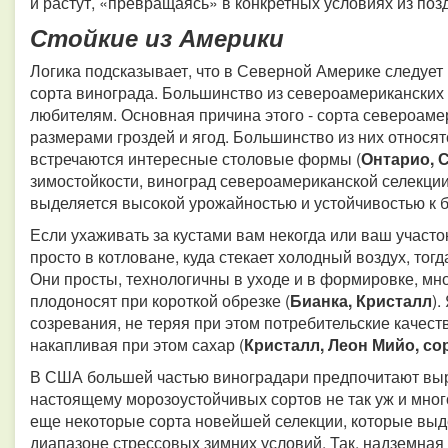
и растут, «превращаясь» в конкретных условиях из поз
Стойкие из Америки
Логика подсказывает, что в Северной Америке следует
сорта винограда. Большинство из североамериканских
любителям. Основная причина этого - сорта североаме
размерами гроздей и ягод. Большинство из них относят
встречаются интересные столовые формы (
Онтарио, С
зимостойкости, виноград североамериканской селекции 
выделяется высокой урожайностью и устойчивостью к 
Если ухаживать за кустами вам некогда или ваш участо
просто в котловане, куда стекает холодный воздух, тог
Они просты, технологичны в уходе и в формировке, мн
плодоносят при короткой обрезке (
Бианка, Кристалл
).
созревания, не теряя при этом потребительские качест
накапливая при этом сахар (
Кристалл, Леон Мийо, с
В США большей частью виноградари предпочитают выр
настоящему морозоустойчивых сортов не так уж и мног
еще некоторые сорта новейшей селекции, которые вы
диапазоне стрессовых зимних условий. Так, надземная