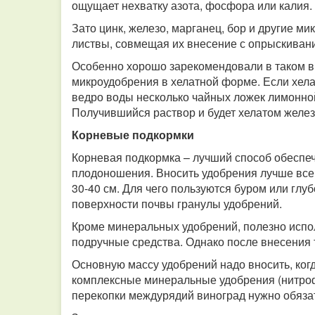
ощущает нехватку азота, фосфора или калия.
Зато цинк, железо, марганец, бор и другие 
листвы, совмещая их внесение с опрыскивани
Особенно хорошо зарекомендовали в таком ви
микроудобрения в хелатной форме. Если хелат
ведро воды несколько чайных ложек лимонной 
Получившийся раствор и будет хелатом желе
Корневые подкормки
Корневая подкормка – лучший способ обеспе
плодоношения. Вносить удобрения лучше всего
30-40 см. Для чего пользуются буром или глу
поверхности почвы гранулы удобрений.
Кроме минеральных удобрений, полезно исполь
подручные средства. Однако после внесения 
Основную массу удобрений надо вносить, когд
комплексные минеральные удобрения (нитрофос
перекопки междурядий виноград нужно обяза