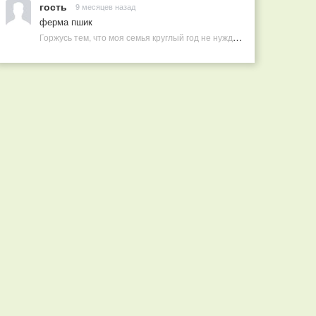
гость
9 месяцев назад
ферма пшик
Горжусь тем, что моя семья круглый год не нуждается в покупных витаминах