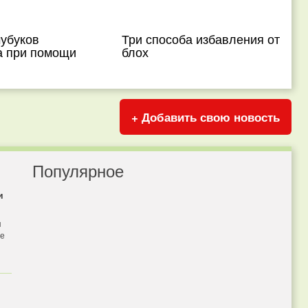
чубуков
Три способа избавления от
а при помощи
блох
+ Добавить свою новость
Популярное
и
я
бе