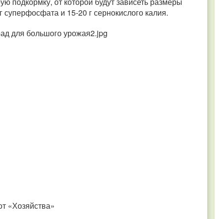
рую подкормку, от которой будут зависеть размеры
 г суперфосфата и 15-20 г сернокислого калия.
от «Хозяйства»