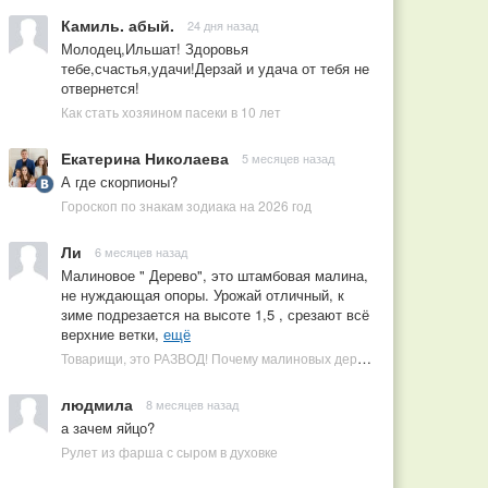
Камиль. абый.
24 дня назад
Молодец,Ильшат! Здоровья
тебе,счастья,удачи!Дерзай и удача от тебя не
отвернется!
Как стать хозяином пасеки в 10 лет
Екатерина Николаева
5 месяцев назад
А где скорпионы?
Гороскоп по знакам зодиака на 2026 год
Ли
6 месяцев назад
Малиновое " Дерево", это штамбовая малина,
не нуждающая опоры. Урожай отличный, к
зиме подрезается на высоте 1,5 , срезают всё
верхние ветки,
ещё
Товарищи, это РАЗВОД! Почему малиновых деревьев не бывает, или Как ушлые продавцы наживаются на мечтах садоводов
людмила
8 месяцев назад
а зачем яйцо?
Рулет из фарша с сыром в духовке