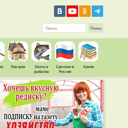
во
Про дом
Охота и
Сделано в
Архив
рыбалка
России