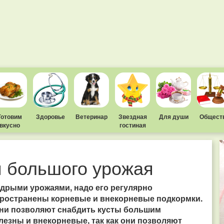
Готовим
Здоровье
Ветеринар
Звездная
Для души
Общест
вкусно
гостиная
 большого урожая
дрыми урожаями, надо его регулярно
пространены корневые и внекорневые подкормки.
Они позволяют снабдить кусты большим
лезны и внекорневые, так как они позволяют