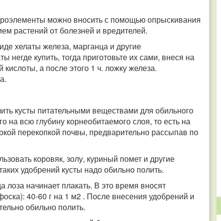
микроэлементы можно вносить с помощью опрыскивания
ем растений от болезней и вредителей.
де хелаты железа, марганца и другие
ы негде купить, тогда приготовьте их сами, внеся на
кислоты, а после этого 1 ч. ложку железа.
за.
чить кусты питательными веществами для обильного
 на всю глубину корнеобитаемого слоя, то есть на
бокой перекопкой почвы, предварительно рассыпав по
зовать коровяк, золу, куриный помет и другие
таких удобрений кусты надо обильно полить.
а лоза начинает плакать. В это время вносят
ка): 40-60 г на 1 м2 . После внесения удобрений и
тельно обильно полить.