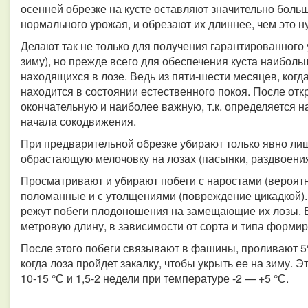
осенней обрезке на кусте оставляют значительно боль
нормального урожая, и обрезают их длиннее, чем это н
Делают так не только для получения гарантированного 
зиму), но прежде всего для обеспечения куста наибол
находящихся в лозе. Ведь из пяти-шести месяцев, когда
находится в состоянии естественного покоя. После отк
окончательную и наиболее важную, т.к. определяется н
начала сокодвижения.
При предварительной обрезке убирают только явно лиш
обрастающую мелочовку на лозах (пасынки, раздвоения
Просматривают и убирают побеги с наростами (вероятно
поломанные и с утолщениями (повреждение цикадкой).
режут побеги плодоношения на замещающие их лозы. Вс
метровую длину, в зависимости от сорта и типа формир
После этого побеги связывают в фашины, проливают 5
когда лоза пройдет закалку, чтобы укрыть ее на зиму. Э
10-15 °С и 1,5-2 недели при температуре -2 — +5 °С.