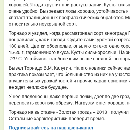
хорошей. Ягода хрустит при раскусывании. Кусты сильн
очень удобно. Вызревают лозы хорошо, устойчивость к
хватает традиционных профилактических обработок. Мор
относительно неукрывной сорт.
Торнадо я увидел, когда рассматривал сорт винограда
понравились, как и грозди. Судите сами: урожай созрева
130 дней. Цветки обоеполые, опыляются ежегодно хоро
15-25 г, гармоничного вкуса. Кусты сильнорослые. На з
-23° С. Устойчивость к болезням выше средней, но опр
Вывел Торнадо В.М. Калугин. На его новинки сейчас н
практика показывает, что большинство из них на участ
внушительных урожайностей и прочие характеристики 
ее ждет неплохое будущее.
У нее плодоносны даже первые почки, дает по две гроз
переносить короткую обрезку. Нагрузку тянет хорошо, 
Торнадо на выставке «Золотая гроздь − 2018» получил з
Остальные характеристики проверит время.
Подписывайтесь на наш дзен-канал