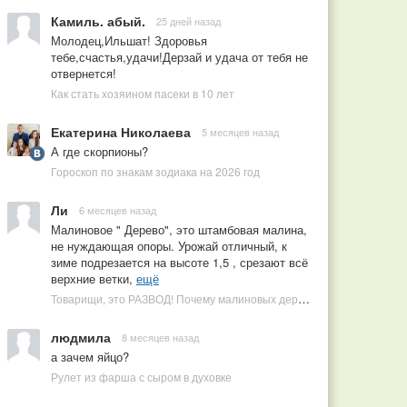
Камиль. абый.
25 дней назад
Молодец,Ильшат! Здоровья
тебе,счастья,удачи!Дерзай и удача от тебя не
отвернется!
Как стать хозяином пасеки в 10 лет
Екатерина Николаева
5 месяцев назад
А где скорпионы?
Гороскоп по знакам зодиака на 2026 год
Ли
6 месяцев назад
Малиновое " Дерево", это штамбовая малина,
не нуждающая опоры. Урожай отличный, к
зиме подрезается на высоте 1,5 , срезают всё
верхние ветки,
ещё
Товарищи, это РАЗВОД! Почему малиновых деревьев не бывает, или Как ушлые продавцы наживаются на мечтах садоводов
людмила
8 месяцев назад
а зачем яйцо?
Рулет из фарша с сыром в духовке