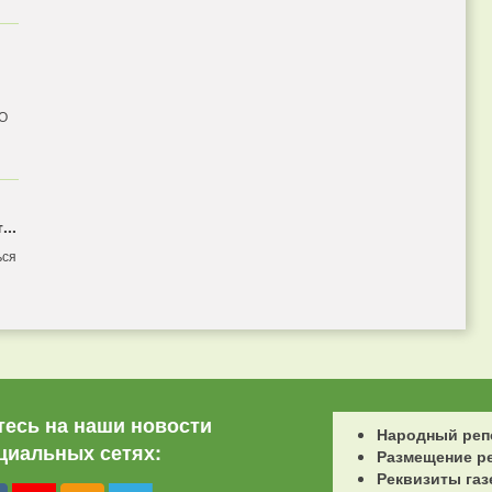
 О
...
ься
есь на наши новости
Народный реп
циальных сетях:
Размещение р
Реквизиты газ