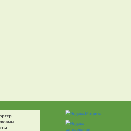
ортер
екламы
еты