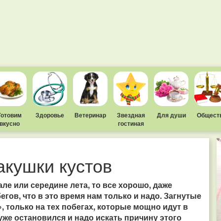
Готовим
Здоровье
Ветеринар
Звездная
Для души
Общест
вкусно
гостиная
акушки кустов
ле или середине лета, то все хорошо, даже
егов, что в это время нам только и надо. Загнутые
», только на тех побегах, которые мощно идут в
уже остановился и надо искать причину этого