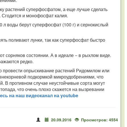
рениями.
мку растений суперфосфатом, а еще лучше сделать
. Сгодится и монофосфат калия.
0 л воды берут суперфосфат (100 г) и сернокислый
пять поливают лунки, так как суперфосфат быстро
от сорняков состоянии. А в идеале − в рыхлом виде.
оражаются редко.
зно провести опрыскивание растений Ридомилом или
 внекорневой подкормкой микроудобрениями, что
й. В противном случае неустойчивые сорта могут
стопада, что очень плохо скажется на вызревании
сь на наш видео­канал на youtube
20.09.2016
Просмотров: 4554