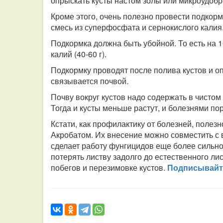
опрыскать кусты настом золы или микроудоб
Кроме этого, очень полезно провести подкор
смесь из суперфосфата и сернокислого калия
Подкормка должна быть убойной. То есть на 1
калий (40-60 г).
Подкормку проводят после полива кустов и о
связывается почвой.
Почву вокруг кустов надо содержать в чистом 
Тогда и кусты меньше растут, и болезнями п
Кстати, как профилактику от болезней, поле
Акробатом. Их внесение можно совместить с
сделает работу фунгицидов еще более сильно
потерять листву задолго до естественного ли
побегов и перезимовке кустов.
Подписывайте