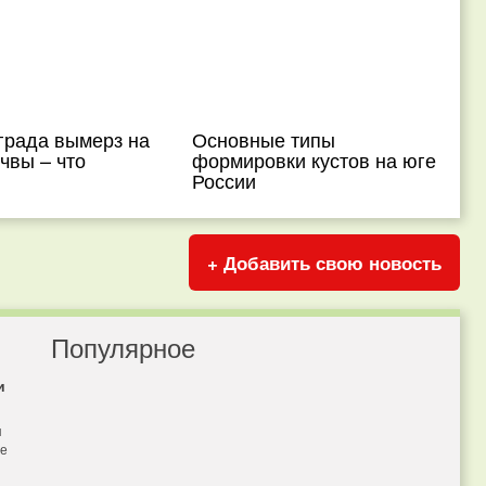
града вымерз на
Основные типы
чвы – что
формировки кустов на юге
России
+ Добавить свою новость
Популярное
и
я
бе