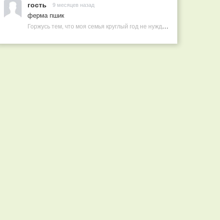
гость
9 месяцев назад
ферма пшик
Горжусь тем, что моя семья круглый год не нуждается в покупных витаминах