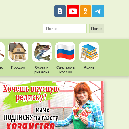
во
Про дом
Охота и
Сделано в
Архив
рыбалка
России